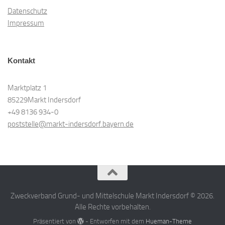
Datenschutz
Impressum
Kontakt
Marktplatz 1
85229Markt Indersdorf
+49 8136 934-0
poststelle@markt-indersdorf.bayern.de
Zweckverband Grund- und Mittelschule Markt Indersdorf © 2026.
Alle Rechte vorbehalten.
Präsentiert von
- Entworfen mit dem
Hueman-Theme